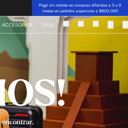
Pago sin interés en compras diferidas a 3 o 6
meses en pedidos superiores a $600.000
ACCESORIOS
SALE
MOS!
s encontrar.