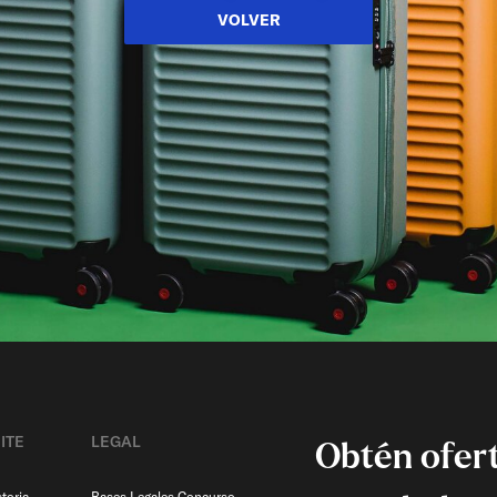
VOLVER
ITE
LEGAL
Obtén ofert
toria
Bases Legales Concurso