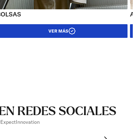
BOLSAS
AC
VER MÁS
EN REDES SOCIALES
ExpectInnovation