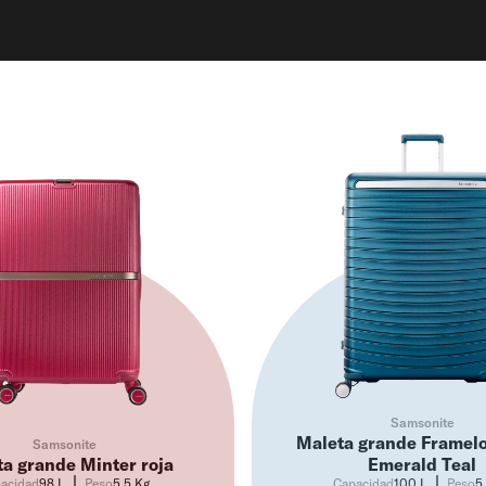
EDADES
EQUIPAJE
MORRALES
CARTERAS
Samsonite
Maleta grande Framel
Samsonite
a grande Minter roja
Emerald Teal
acidad
98 L
Peso
5,5 Kg
Capacidad
100 L
Peso
5