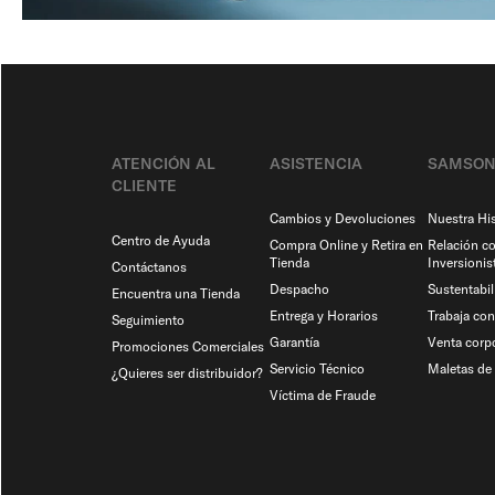
ATENCIÓN AL
ASISTENCIA
SAMSON
CLIENTE
Cambios y Devoluciones
Nuestra His
Centro de Ayuda
Compra Online y Retira en
Relación c
Tienda
Inversionis
Contáctanos
Despacho
Sustentabil
Encuentra una Tienda
Entrega y Horarios
Trabaja co
Seguimiento
Garantía
Venta corpo
Promociones Comerciales
Servicio Técnico
Maletas de 
¿Quieres ser distribuidor?
Víctima de Fraude