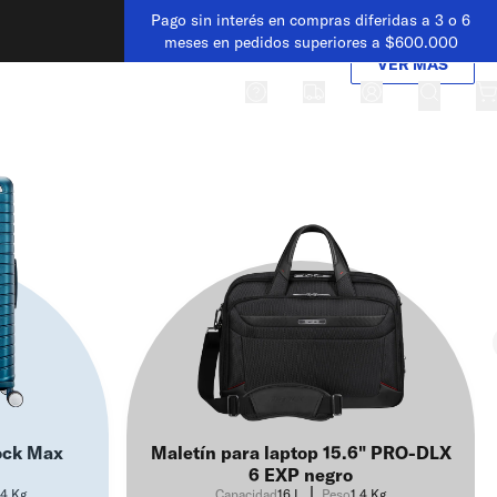
Pago sin interés en compras diferidas a 3 o 6
meses en pedidos superiores a $600.000
VER MÁS
ACCESORIOS
SALE
ock Max
Maletín para laptop 15.6" PRO-DLX
6 EXP negro
,4 Kg
Capacidad
16 L
Peso
1,4 Kg