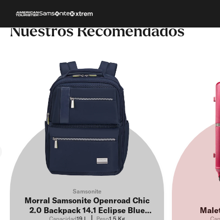
Nuestros Recomendados
ESCOLARES
NOV
evious slide
Samsonite
Morral Samsonite Openroad Chic
2.0 Backpack 14.1 Eclipse Blue
Malet
Capacidad
19 L
Peso
1.5 Kg
Cap