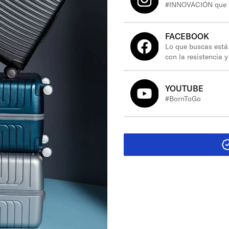
#INNOVACIÓN que vi
FACEBOOK
Lo que buscas está 
con la resistencia 
accesorios de viaje
YOUTUBE
#BornToGo