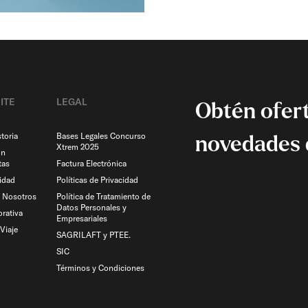
ITE
LEGAL
Obtén ofert
toria
Bases Legales Concurso
novedades 
Xtrem 2025
on
tas
Factura Electrónica
idad
Políticas de Privacidad
n Nosotros
Política de Tratamiento de
Datos Personales y
rativa
Empresariales
Viaje​
SAGRILAFT y PTEE.
SIC
Términos y Condiciones