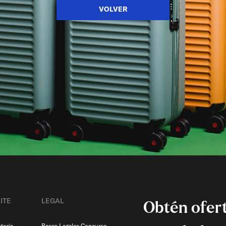
VOLVER
ITE
LEGAL
Obtén ofert
toria
Bases Legales Concurso