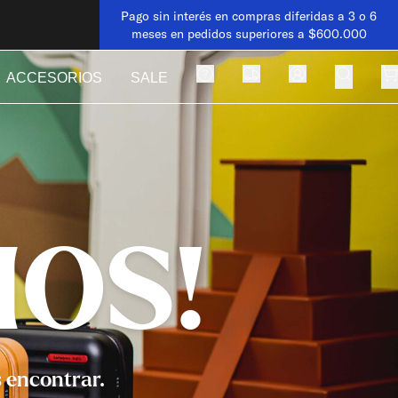
Pago sin interés en compras diferidas a 3 o 6
meses en pedidos superiores a $600.000
ACCESORIOS
SALE
MOS!
s encontrar.